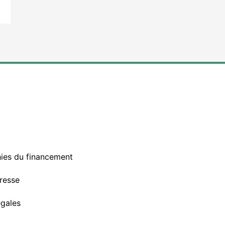
s
ies du financement
resse
égales