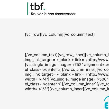
[vc_row][vc_column][vc_column_text]
[/vc_column_text][vc_row_inner][vc_column_i
img_link_target= »_blank » link= »http://www
[vc_single_image image= »752″ alignment= »c
el_class= »center »][/vc_column_inner][vc_c
img_link_target= »_blank » link= »http://ww
width= »1/4″][vc_single_image image= »500″ a
el_class= »center »][/vc_column_inner][/vc_
width= »1/3″][/vc_column_inner][vc_column_i