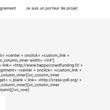
agnement
Je suis un porteur de projet
t= »center » onclick= »custom_link »
vc_column_inner width= »1/4″]
» link= »http://www.happycrowdfunding.fr/ »
ignment= »center » onclick= »custom_link »
c_column_inner][vc_column_inner
t= »_blank » link= »http://cress-pdl.org/ »
c_column_inner][vc_column_inner
olumn][/vc_row]