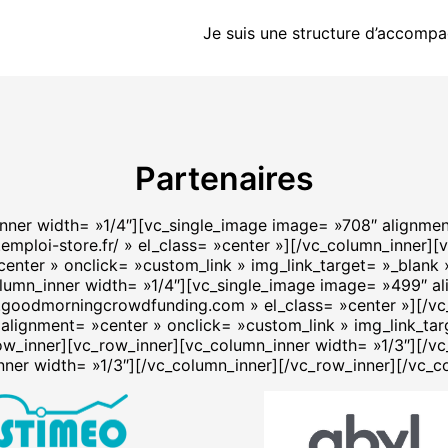
Je suis une structure d’accomp
Partenaires
nner width= »1/4″][vc_single_image image= »708″ alignmen
.emploi-store.fr/ » el_class= »center »][/vc_column_inner][
enter » onclick= »custom_link » img_link_target= »_blank 
olumn_inner width= »1/4″][vc_single_image image= »499″ al
w.goodmorningcrowdfunding.com » el_class= »center »][/v
lignment= »center » onclick= »custom_link » img_link_targe
row_inner][vc_row_inner][vc_column_inner width= »1/3″][/v
nner width= »1/3″][/vc_column_inner][/vc_row_inner][/vc_c